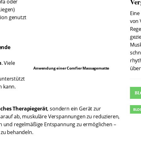
Ver
ofa oder
iegen)
Eine
tion genutzt
von 
Rege
gezi
Musk
ende
schn
rhyt
n
. Viele
über
Anwendung einer Comfier Massagematte
unterstützt
n kann.
BL
sches Therapiegerät
, sondern ein Gerät zur
BLO
t darauf ab, muskuläre Verspannungen zu reduzieren,
rn und regelmäßige Entspannung zu ermöglichen –
 zu behandeln.