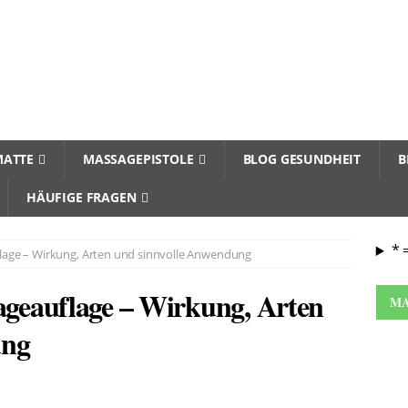
ATTE
MASSAGEPISTOLE
BLOG GESUNDHEIT
B
HÄUFIGE FRAGEN
* 
age – Wirkung, Arten und sinnvolle Anwendung
geauflage – Wirkung, Arten
MA
ung