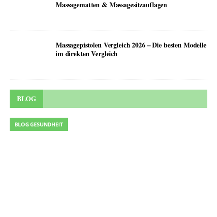
Massagematten & Massagesitzauflagen
Massagepistolen Vergleich 2026 – Die besten Modelle
im direkten Vergleich
BLOG
BLOG GESUNDHEIT