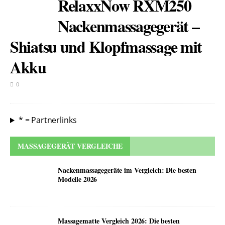
RelaxxNow RXM250
Nackenmassagegerät –
Shiatsu und Klopfmassage mit
Akku
0
* = Partnerlinks
MASSAGEGERÄT VERGLEICHE
Nackenmassagegeräte im Vergleich: Die besten
Modelle 2026
Massagematte Vergleich 2026: Die besten