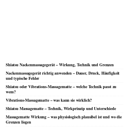
Shiatsu Nackenmassagegerät – Wirkung, Technik und Grenzen
Nackenmassagegerät richtig anwenden – Dauer, Druck, Häufigkeit
und typische Fehler
Shiatsu oder Vibrations-Massagematte – welche Technik passt zu
wem?
Vibrations-Massagematte – was kann sie wirklich?
Shiatsu Massagematte – Technik, Wirkprinzip und Unterschiede
Massagematte Wirkung – was physiologisch plausibel ist und wo die
Grenzen liegen