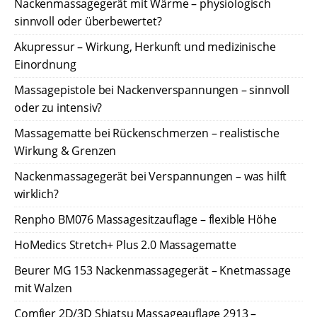
Nackenmassagegerät mit Wärme – physiologisch
sinnvoll oder überbewertet?
Akupressur – Wirkung, Herkunft und medizinische
Einordnung
Massagepistole bei Nackenverspannungen – sinnvoll
oder zu intensiv?
Massagematte bei Rückenschmerzen – realistische
Wirkung & Grenzen
Nackenmassagegerät bei Verspannungen – was hilft
wirklich?
Renpho BM076 Massagesitzauflage – flexible Höhe
HoMedics Stretch+ Plus 2.0 Massagematte
Beurer MG 153 Nackenmassagegerät – Knetmassage
mit Walzen
Comfier 2D/3D Shiatsu Massageauflage 2913 –