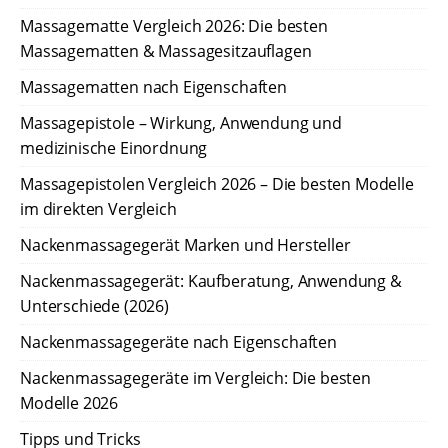
Massagematte Vergleich 2026: Die besten
Massagematten & Massagesitzauflagen
Massagematten nach Eigenschaften
Massagepistole – Wirkung, Anwendung und
medizinische Einordnung
Massagepistolen Vergleich 2026 – Die besten Modelle
im direkten Vergleich
Nackenmassagegerät Marken und Hersteller
Nackenmassagegerät: Kaufberatung, Anwendung &
Unterschiede (2026)
Nackenmassagegeräte nach Eigenschaften
Nackenmassagegeräte im Vergleich: Die besten
Modelle 2026
Tipps und Tricks