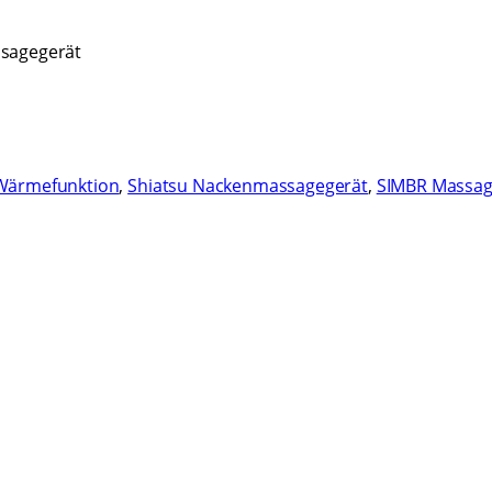
sagegerät
Wärmefunktion
,
Shiatsu Nackenmassagegerät
,
SIMBR Massag