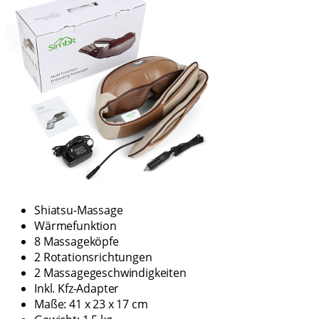
Shiatsu-Massage
Wärmefunktion
8 Massageköpfe
2 Rotationsrichtungen
2 Massagegeschwindigkeiten
Inkl. Kfz-Adapter
Maße: 41 x 23 x 17 cm