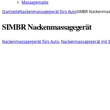
Massagematte
Startseite
Nackenmassagegerät fürs Auto
SIMBR Nackenmas
SIMBR Nackenmassagegerät
Nackenmassagegerät fürs Auto
,
Nackenmassagegerät mit 