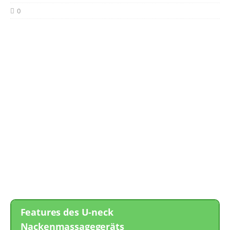
0
Features des U-neck
Nackenmassagegeräts